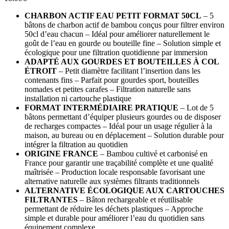
CHARBON ACTIF EAU PETIT FORMAT 50CL
– 5
bâtons de charbon actif de bambou conçus pour filtrer environ
50cl d’eau chacun – Idéal pour améliorer naturellement le
goût de l’eau en gourde ou bouteille fine – Solution simple et
écologique pour une filtration quotidienne par immersion
ADAPTÉ AUX GOURDES ET BOUTEILLES À COL
ÉTROIT
– Petit diamètre facilitant l’insertion dans les
contenants fins – Parfait pour gourdes sport, bouteilles
nomades et petites carafes – Filtration naturelle sans
installation ni cartouche plastique
FORMAT INTERMÉDIAIRE PRATIQUE
– Lot de 5
bâtons permettant d’équiper plusieurs gourdes ou de disposer
de recharges compactes – Idéal pour un usage régulier à la
maison, au bureau ou en déplacement – Solution durable pour
intégrer la filtration au quotidien
ORIGINE FRANCE
– Bambou cultivé et carbonisé en
France pour garantir une traçabilité complète et une qualité
maîtrisée – Production locale responsable favorisant une
alternative naturelle aux systèmes filtrants traditionnels
ALTERNATIVE ÉCOLOGIQUE AUX CARTOUCHES
FILTRANTES
– Bâton rechargeable et réutilisable
permettant de réduire les déchets plastiques – Approche
simple et durable pour améliorer l’eau du quotidien sans
équipement complexe