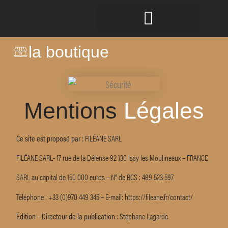
la boutique
NOS PRODUITS
NOTRE FILIÈRE FRANCE
NOS ENGAGEMENTS
Mentions
Légales
Ce site est proposé par :
FILÉANE SARL
FILÉANE SARL- 17 rue de la Défense 92 130 Issy les Moulineaux – FRANCE
SARL au capital de 150 000 euros – N° de RCS : 489 523 597
Téléphone : +33 (0)970 449 345 – E-mail: https://fileane.fr/contact/
Édition – Directeur de la publication :
Stéphane Lagarde